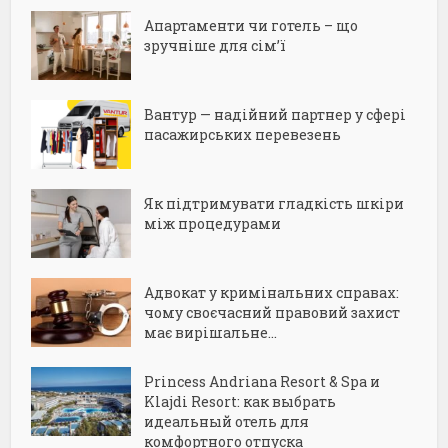
Апартаменти чи готель – що
зручніше для сім’ї
Вантур — надійний партнер у сфері
пасажирських перевезень
Як підтримувати гладкість шкіри
між процедурами
Адвокат у кримінальних справах:
чому своєчасний правовий захист
має вирішальне...
Princess Andriana Resort & Spa и
Klajdi Resort: как выбрать
идеальный отель для
комфортного отпуска