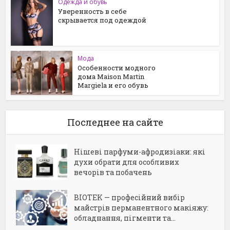
Одежда и обувь
Уверенность в себе
скрывается под одеждой
Мода
Особенности модного
дома Maison Martin
Margiela и его обувь
Последнее на сайте
Нішеві парфуми-афродизіаки: які
духи обрати для особливих
вечорів та побачень
BIOTEK — професійний вибір
майстрів перманентного макіяжу:
обладнання, пігменти та...