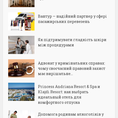
Вантур — надійний партнер у сфері
пасажирських перевезень
Як підтримувати гладкість шкіри
між процедурами
Адвокат у кримінальних справах:
чому своєчасний правовий захист
має вирішальне...
Princess Andriana Resort & Spa и
Klajdi Resort: как выбрать
идеальный отель для
комфортного отпуска
Допомога родинам алкоголіків у