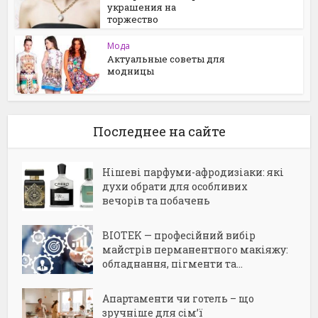
украшения на
торжество
Мода
Актуальные советы для
модницы
Последнее на сайте
Нішеві парфуми-афродизіаки: які
духи обрати для особливих
вечорів та побачень
BIOTEK — професійний вибір
майстрів перманентного макіяжу:
обладнання, пігменти та...
Апартаменти чи готель – що
зручніше для сім’ї