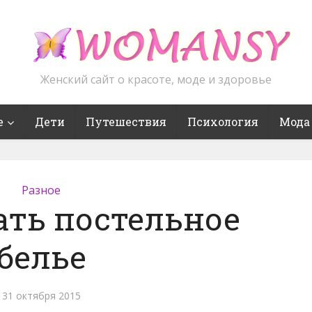
Женский сайт о красоте, моде и здоровье
е
Дети
Путешествия
Психология
Мода
Разное
ать постельное
белье
31 октября 2015