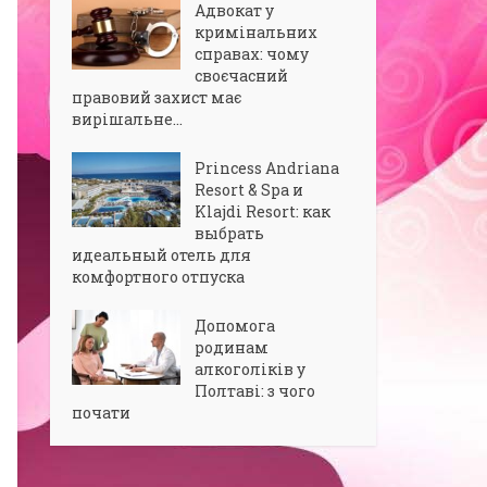
Адвокат у
кримінальних
справах: чому
своєчасний
правовий захист має
вирішальне...
Princess Andriana
Resort & Spa и
Klajdi Resort: как
выбрать
идеальный отель для
комфортного отпуска
Допомога
родинам
алкоголіків у
Полтаві: з чого
почати