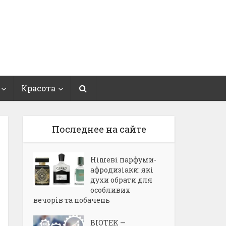
Красота
Последнее на сайте
Нішеві парфуми-
афродизіаки: які
духи обрати для
особливих
вечорів та побачень
BIOTEK —