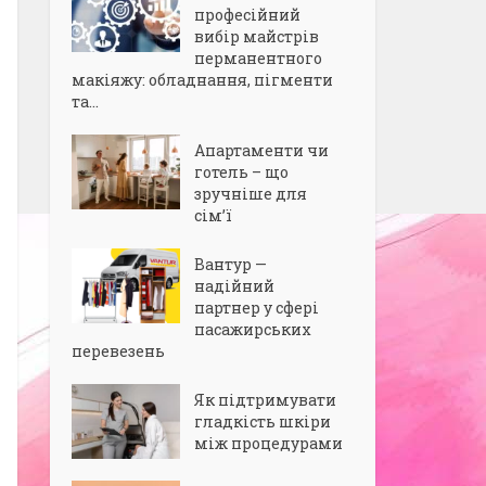
професійний
вибір майстрів
перманентного
макіяжу: обладнання, пігменти
та...
Апартаменти чи
готель – що
зручніше для
сім’ї
Вантур —
надійний
партнер у сфері
пасажирських
перевезень
Як підтримувати
гладкість шкіри
між процедурами