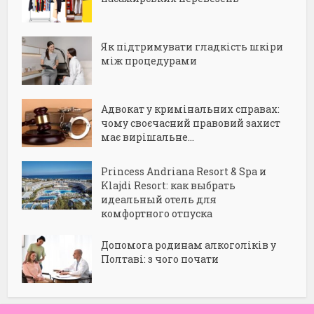
Як підтримувати гладкість шкіри
між процедурами
Адвокат у кримінальних справах:
чому своєчасний правовий захист
має вирішальне...
Princess Andriana Resort & Spa и
Klajdi Resort: как выбрать
идеальный отель для
комфортного отпуска
Допомога родинам алкоголіків у
Полтаві: з чого почати