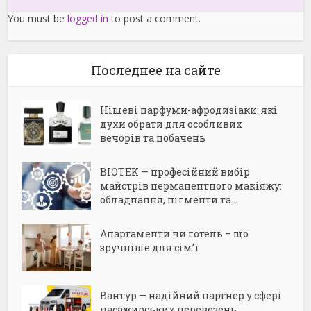
You must be
logged in
to post a comment.
Последнее на сайте
Нішеві парфуми-афродизіаки: які
духи обрати для особливих
вечорів та побачень
BIOTEK — професійний вибір
майстрів перманентного макіяжу:
обладнання, пігменти та...
Апартаменти чи готель – що
зручніше для сім’ї
Вантур — надійний партнер у сфері
пасажирських перевезень