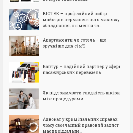
BIOTEK — професійний вибір
майстрів перманентного макіяжу:
обладнання, пігменти та...
Апартаменти чи готель – що
зручніше для сім’ї
Вантур — надійний партнер у сфері
пасажирських перевезень
Як підтримувати гладкість шкіри
між процедурами
Адвокат у кримінальних справах:
чому своєчасний правовий захист
має вирішальне...