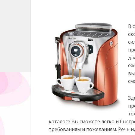
В 
св
си
пр
дл
еж
вы
см
Зд
пр
те
каталоге Вы сможете легко и быстр
требованиям и пожеланиям. Речь и