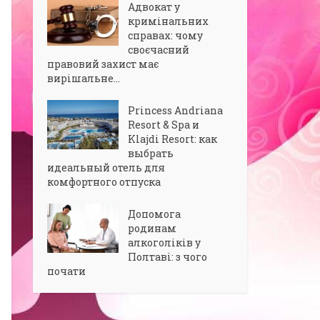
Адвокат у
кримінальних
справах: чому
своєчасний
правовий захист має
вирішальне...
Princess Andriana
Resort & Spa и
Klajdi Resort: как
выбрать
идеальный отель для
комфортного отпуска
Допомога
родинам
алкоголіків у
Полтаві: з чого
почати