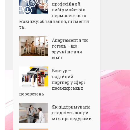
професійний
вибір майстрів
перманентного
макіяжу: обладнання, пігменти
та...
Апартаменти чи
готель – що
зручніше для
сім’ї
Вантур —
надійний
партнер у сфері
пасажирських
перевезень
Як підтримувати
гладкість шкіри
між процедурами