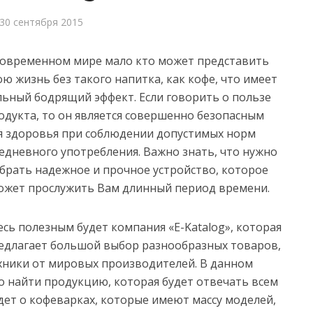
30 сентября 2015
современном мире мало кто может представить
ою жизнь без такого напитка, как кофе, что имеет
льный бодрящий эффект. Если говорить о пользе
одукта, то он является совершенно безопасным
я здоровья при соблюдении допустимых норм
едневного употребления.
Важно знать, что нужно
брать надежное и прочное устройство, которое
ожет прослужить Вам длинный период времени.
есь полезным будет компания «E-Katalog», которая
едлагает большой выбор разнообразных товаров,
хники от мировых производителей. В данном
о найти продукцию, которая будет отвечать всем
дет о кофеварках, которые имеют массу моделей,