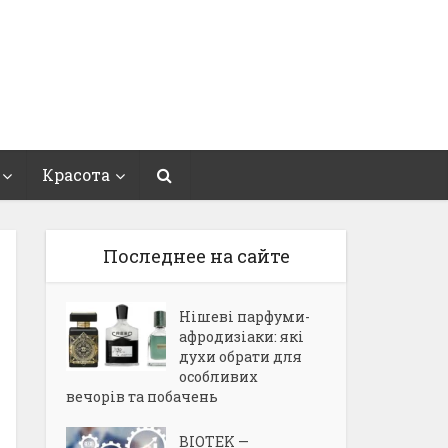
Красота
Последнее на сайте
Нішеві парфуми-
афродизіаки: які
духи обрати для
особливих
вечорів та побачень
BIOTEK —