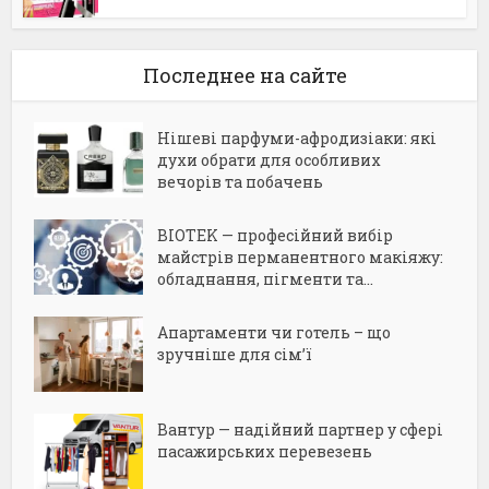
Последнее на сайте
Нішеві парфуми-афродизіаки: які
духи обрати для особливих
вечорів та побачень
BIOTEK — професійний вибір
майстрів перманентного макіяжу:
обладнання, пігменти та...
Апартаменти чи готель – що
зручніше для сім’ї
Вантур — надійний партнер у сфері
пасажирських перевезень