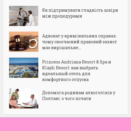
Як підтримувати гладкість шкіри
між процедурами
Адвокат у кримінальних справах:
чому своєчасний правовий захист
має вирішальне...
Princess Andriana Resort & Spa и
Klajdi Resort: как выбрать
идеальный отель для
комфортного отпуска
Допомога родинам алкоголіків у
Полтаві: з чого почати