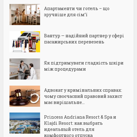
Апартаменти чи готель – що
зручніше для сім’ї
Вантур — надійний партнер у сфері
пасажирських перевезень
Як підтримувати гладкість шкіри
між процедурами
Адвокат у кримінальних справах:
чому своєчасний правовий захист
має вирішальне...
Princess Andriana Resort & Spa и
Klajdi Resort: как выбрать
идеальный отель для
комфортного отпуска