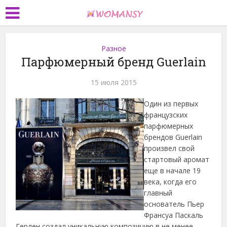
Разное
Парфюмерный бренд Guerlain
15 июля 2015
Один из первых
французских
парфюмерных
брендов Guerlain
произвел свой
стартовый аромат
еще в начале 19
века, когда его
главный
основатель Пьер
Франсуа Паскаль
Герлен создал уникальную композицию в не менее