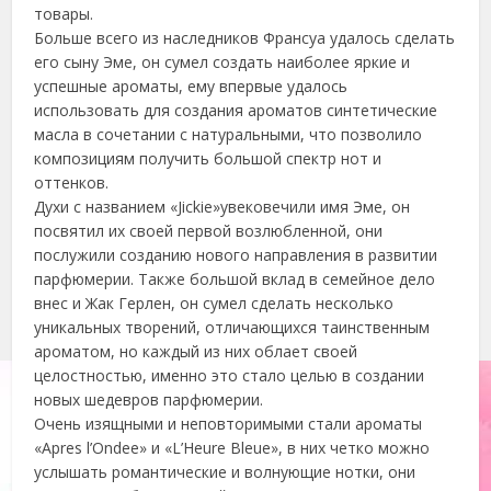
товары.
Больше всего из наследников Франсуа удалось сделать
его сыну Эме, он сумел создать наиболее яркие и
успешные ароматы, ему впервые удалось
использовать для создания ароматов синтетические
масла в сочетании с натуральными, что позволило
композициям получить большой спектр нот и
оттенков.
Духи с названием «Jickie»увековечили имя Эме, он
посвятил их своей первой возлюбленной, они
послужили созданию нового направления в развитии
парфюмерии. Также большой вклад в семейное дело
внес и Жак Герлен, он сумел сделать несколько
уникальных творений, отличающихся таинственным
ароматом, но каждый из них облает своей
целостностью, именно это стало целью в создании
новых шедевров парфюмерии.
Очень изящными и неповторимыми стали ароматы
«Apres l’Ondee» и «L’Heure Bleue», в них четко можно
услышать романтические и волнующие нотки, они