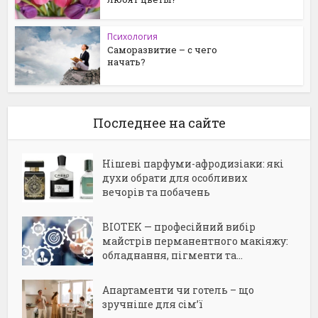
Психология
Саморазвитие – с чего
начать?
Последнее на сайте
Нішеві парфуми-афродизіаки: які
духи обрати для особливих
вечорів та побачень
BIOTEK — професійний вибір
майстрів перманентного макіяжу:
обладнання, пігменти та...
Апартаменти чи готель – що
зручніше для сім’ї