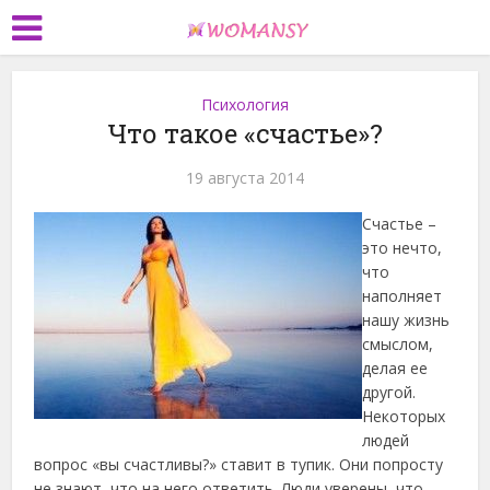
Психология
Что такое «счастье»?
19 августа 2014
Счастье –
это нечто,
что
наполняет
нашу жизнь
смыслом,
делая ее
другой.
Некоторых
людей
вопрос «вы счастливы?» ставит в тупик. Они попросту
не знают, что на него ответить.
Люди уверены, что