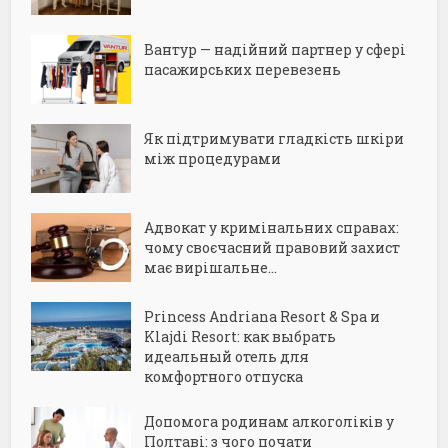
Вантур — надійний партнер у сфері
пасажирських перевезень
Як підтримувати гладкість шкіри
між процедурами
Адвокат у кримінальних справах:
чому своєчасний правовий захист
має вирішальне...
Princess Andriana Resort & Spa и
Klajdi Resort: как выбрать
идеальный отель для
комфортного отпуска
Допомога родинам алкоголіків у
Полтаві: з чого почати