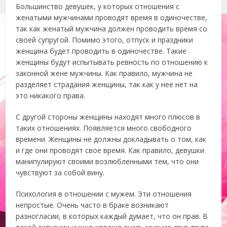
Большинство девушек, у которых отношения с
женатыми мужчинами проводят время в одиночестве,
так как женатый мужчина должен проводить время со
своей супругой. Помимо этого, отпуск и праздники
женщина будет проводить в одиночестве. Такие
женщины будут испытывать ревность по отношению к
законной жене мужчины. Как правило, мужчина не
разделяет страдания женщины, так как у нее нет на
это никакого права.
С другой стороны женщины находят много плюсов в
таких отношениях. Появляется много свободного
времени. Женщины не должны докладывать о том, как
и где они проводят свое время. Как правило, девушки
манипулируют своими возлюбленными тем, что они
чувствуют за собой вину.
Психология в отношении с мужем. Эти отношения
непростые. Очень часто в браке возникают
разногласии, в которых каждый думает, что он прав. В