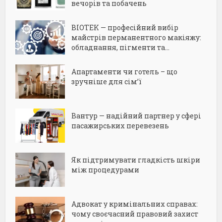
вечорів та побачень
BIOTEK — професійний вибір
майстрів перманентного макіяжу:
обладнання, пігменти та...
Апартаменти чи готель – що
зручніше для сім’ї
Вантур — надійний партнер у сфері
пасажирських перевезень
Як підтримувати гладкість шкіри
між процедурами
Адвокат у кримінальних справах:
чому своєчасний правовий захист