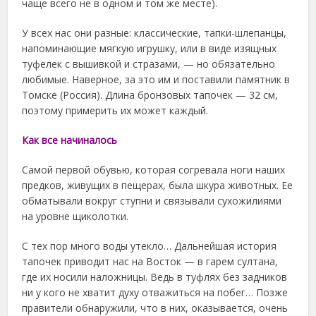
чаще всего не в одном и том же месте).
У всех нас они разные: классические, тапки-шлепанцы,
напоминающие мягкую игрушку, или в виде изящных
туфелек с вышивкой и стразами, — но обязательно
любимые. Наверное, за это им и поставили памятник в
Томске (Россия). Длина бронзовых тапочек — 32 см,
поэтому примерить их может каждый.
Как все начиналось
Самой первой обувью, которая согревала ноги наших
предков, живущих в пещерах, была шкура животных. Ее
обматывали вокруг ступни и связывали сухожилиями
на уровне щиколотки.
С тех пор много воды утекло… Дальнейшая история
тапочек приводит нас на Восток — в гарем султана,
где их носили наложницы. Ведь в туфлях без задников
ни у кого не хватит духу отважиться на побег… Позже
правители обнаружили, что в них, оказывается, очень