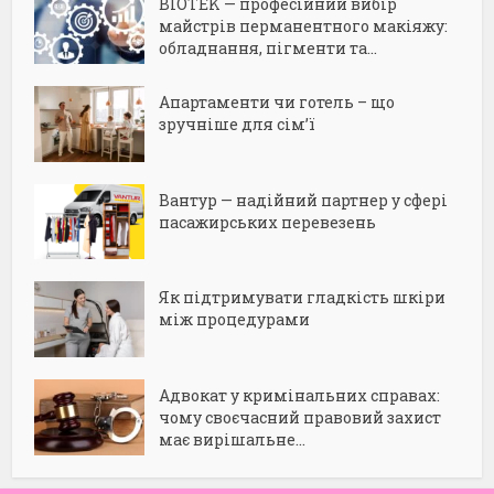
BIOTEK — професійний вибір
майстрів перманентного макіяжу:
обладнання, пігменти та...
Апартаменти чи готель – що
зручніше для сім’ї
Вантур — надійний партнер у сфері
пасажирських перевезень
Як підтримувати гладкість шкіри
між процедурами
Адвокат у кримінальних справах:
чому своєчасний правовий захист
має вирішальне...