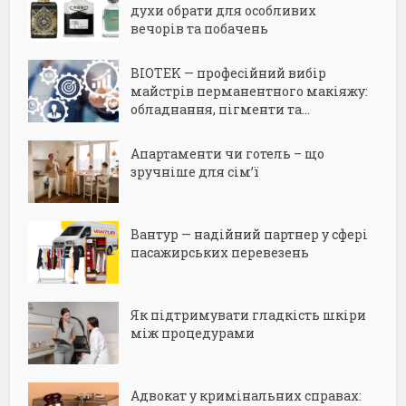
духи обрати для особливих
вечорів та побачень
BIOTEK — професійний вибір
майстрів перманентного макіяжу:
обладнання, пігменти та...
Апартаменти чи готель – що
зручніше для сім’ї
Вантур — надійний партнер у сфері
пасажирських перевезень
Як підтримувати гладкість шкіри
між процедурами
Адвокат у кримінальних справах: