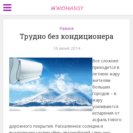
Разное
Трудно без кондиционера
16 июня 2014
Все сложнее
приходится в
летнюю жару
жителям
больших
городов – в
жару
усиливаются
испарения от
асфальтового
дорожного покрытия. Раскаленное солнцем и
выхлопными газами уймы автомобилей само оно