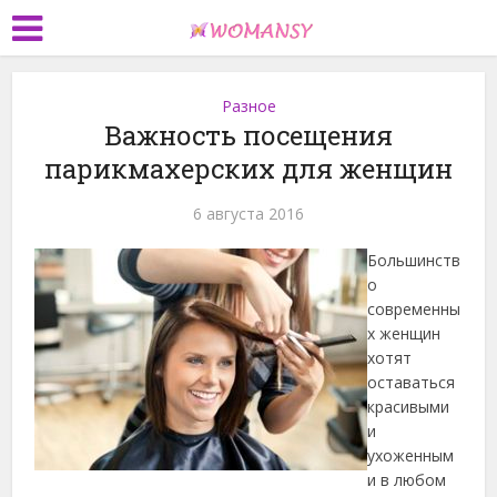
Разное
Важность посещения
парикмахерских для женщин
6 августа 2016
Большинств
о
современны
х женщин
хотят
оставаться
красивыми
и
ухоженным
и в любом