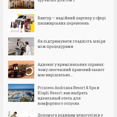
Вантур — надійний партнер у сфері
пасажирських перевезень
Як підтримувати гладкість шкіри
між процедурами
Адвокат у кримінальних справах:
чому своєчасний правовий захист
має вирішальне...
Princess Andriana Resort & Spa и
Klajdi Resort: как выбрать
идеальный отель для
комфортного отпуска
Допомога родинам алкоголіків у