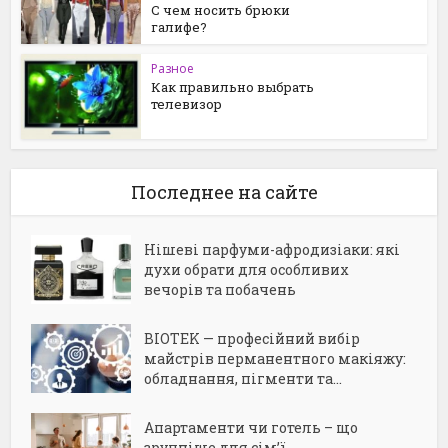
С чем носить брюки
галифе?
Разное
Как правильно выбрать
телевизор
Последнее на сайте
Нішеві парфуми-афродизіаки: які
духи обрати для особливих
вечорів та побачень
BIOTEK — професійний вибір
майстрів перманентного макіяжу:
обладнання, пігменти та...
Апартаменти чи готель – що
зручніше для сім’ї