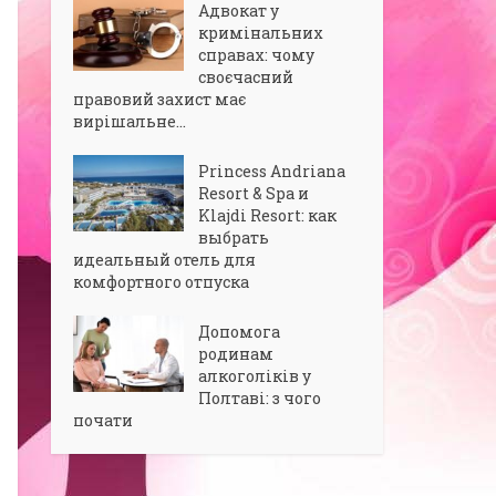
Адвокат у
кримінальних
справах: чому
своєчасний
правовий захист має
вирішальне...
Princess Andriana
Resort & Spa и
Klajdi Resort: как
выбрать
идеальный отель для
комфортного отпуска
Допомога
родинам
алкоголіків у
Полтаві: з чого
почати