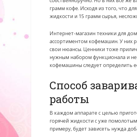
собственноручно. Но в них все же в
грамм кофе. Исходя из того, что д
жидкости и 15 грамм сырья, неслож
Интернет-магазин техники для дома
ассортиментом кофемашин. У них р
свои нюансы. Ценники тоже приличн
нужным набором функционала и не
кофемашины следует определить е
Способ завари
работы
В каждом аппарате с целью приго
горячей жидкости с уже помолотым
примеру, будет зависеть нужда до