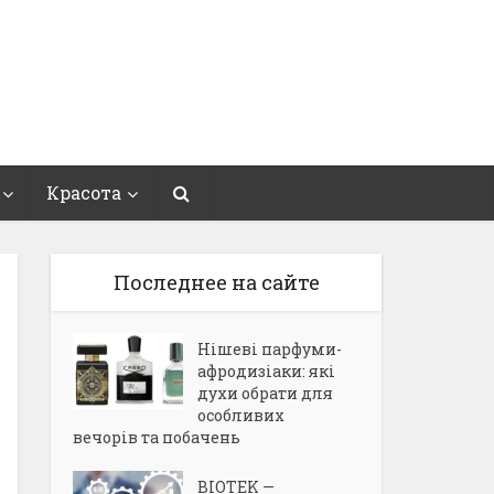
Красота
Последнее на сайте
Нішеві парфуми-
афродизіаки: які
духи обрати для
особливих
вечорів та побачень
BIOTEK —