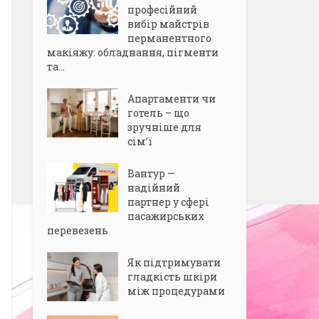
професійний
вибір майстрів
перманентного
макіяжу: обладнання, пігменти
та...
Апартаменти чи
готель – що
зручніше для
сім’ї
Вантур —
надійний
партнер у сфері
пасажирських
перевезень
Як підтримувати
гладкість шкіри
між процедурами