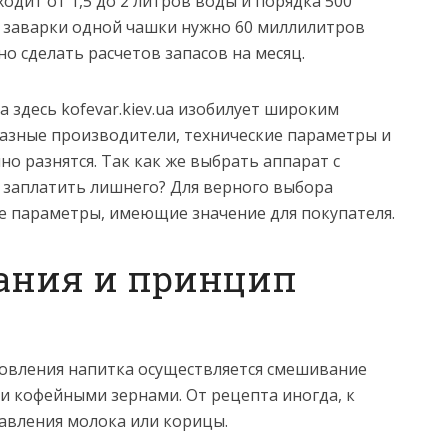
ходит от 1,5 до 2 литров воды и порядка 500
ля заварки одной чашки нужно 60 миллилитров
но сделать расчетов запасов на месяц.
 здесь kofevar.kiev.ua изобилует широким
азные производители, технические параметры и
о разнятся. Так как же выбрать аппарат с
 заплатить лишнего? Для верного выбора
е параметры, имеющие значение для покупателя.
вания и принцип
товления напитка осуществляется смешивание
и кофейными зернами. От рецепта иногда, к
бавления молока или корицы.