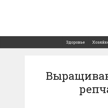
Здоровье
Хозяйк
Выращиван
репч