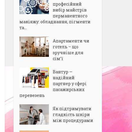
професійний
вибір майстрів
перманентного
макіяжу: обладнання, пігменти
та...
Апартаменти чи
готель – що
зручніше для
сім’ї
Вантур —
надійний
партнер у сфері
пасажирських
перевезень
Як підтримувати
гладкість шкіри
між процедурами