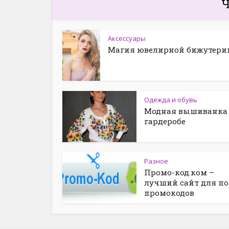
Ч
Аксессуары
Магия ювелирной бижутери
Одежда и обувь
Модная вышиванка
гардеробе
Разное
Промо-код.ком –
лучший сайт для п
промокодов