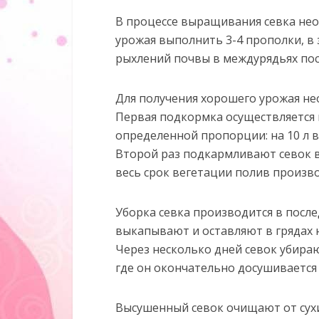
В процессе выращивания севка нео
урожая выполнить 3-4 прополки, в з
рыхлений почвы в междурядьях пос
Для получения хорошего урожая не
Первая подкормка осуществляется в
определенной пропорции: на 10 л вод
Второй раз подкармливают севок в 
весь срок вегетации полив производ
Уборка севка производится в после
выкапывают и оставляют в грядах н
Через несколько дней севок убираю
где он окончательно досушивается 
Высушенный севок очищают от сухи