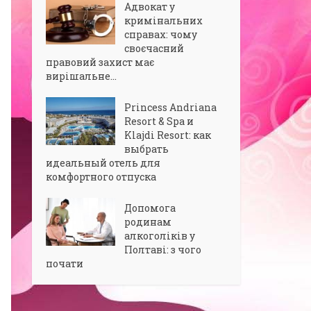
Адвокат у
кримінальних
справах: чому
своєчасний
правовий захист має
вирішальне...
Princess Andriana
Resort & Spa и
Klajdi Resort: как
выбрать
идеальный отель для
комфортного отпуска
Допомога
родинам
алкоголіків у
Полтаві: з чого
почати