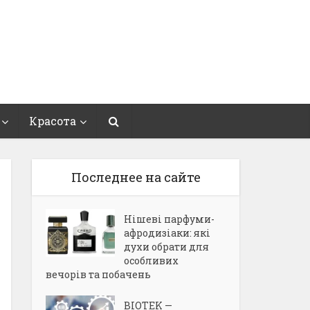
Красота
Последнее на сайте
Нішеві парфуми-
афродизіаки: які
духи обрати для
особливих
вечорів та побачень
BIOTEK —