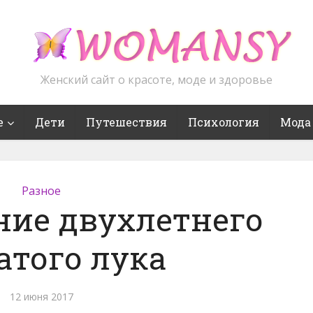
Женский сайт о красоте, моде и здоровье
е
Дети
Путешествия
Психология
Мода
Разное
ие двухлетнего
атого лука
12 июня 2017