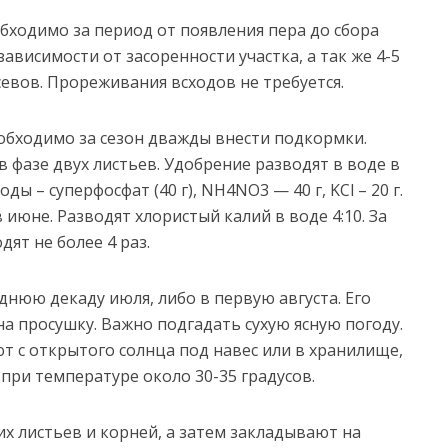
бходимо за период от появления пера до сбора
ависимости от засоренности участка, а так же 4-5
евов. Прореживания всходов не требуется.
обходимо за сезон дважды внести подкормки.
 фазе двух листьев. Удобрение разводят в воде в
ы – суперфосфат (40 г), NH4NO3 — 40 г, KCl – 20 г.
июне. Разводят хлористый калий в воде 4:10. За
ят не более 4 раз.
днюю декаду июля, либо в первую августа. Его
а просушку. Важно подгадать сухую ясную погоду.
т с открытого солнца под навес или в хранилище,
при температуре около 30-35 градусов.
х листьев и корней, а затем закладывают на