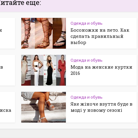
итайте еще:
Одежда и обувь
и
Босоножки на лето. Как
сделать правильный
выбор
Одежда и обувь
 в
Мода на женские куртки
2016
Одежда и обувь
Яке жіноче взуття буде в
оиска
моді у новому сезоні