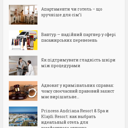
Апартаменти чи готель – що
зручніше для сім’ї
Вантур — надійний партнер у сфері
пасажирських перевезень
Як підтримувати гладкість шкіри
між процедурами
Адвокат у кримінальних справах:
чому своєчасний правовий захист
має вирішальне...
Princess Andriana Resort & Spa и
Klajdi Resort: как выбрать
идеальный отель для
комфортного отпуска