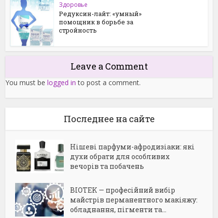
Здоровье
Редуксин-лайт: «умный»
помощник в борьбе за
стройность
Leave a Comment
You must be
logged in
to post a comment.
Последнее на сайте
Нішеві парфуми-афродизіаки: які
духи обрати для особливих
вечорів та побачень
BIOTEK — професійний вибір
майстрів перманентного макіяжу:
обладнання, пігменти та...