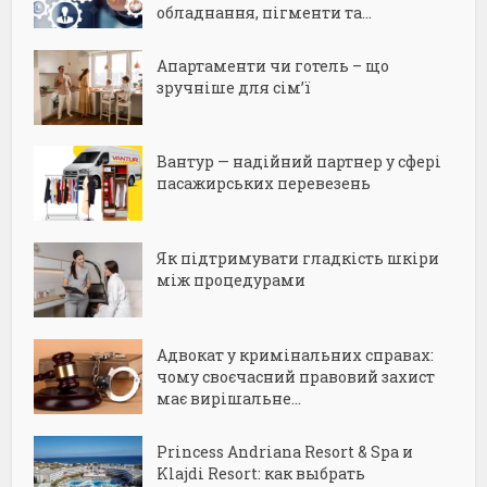
обладнання, пігменти та...
Апартаменти чи готель – що
зручніше для сім’ї
Вантур — надійний партнер у сфері
пасажирських перевезень
Як підтримувати гладкість шкіри
між процедурами
Адвокат у кримінальних справах:
чому своєчасний правовий захист
має вирішальне...
Princess Andriana Resort & Spa и
Klajdi Resort: как выбрать