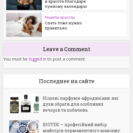
и красота благодаря
лунному календарю
Рецепты красоты
Спать тоже нужно
правильно
Leave a Comment
You must be
logged in
to post a comment.
Последнее на сайте
Нішеві парфуми-афродизіаки: які
духи обрати для особливих
вечорів та побачень
BIOTEK — професійний вибір
майстрів перманентного макіяжу: