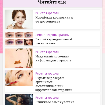
Читайте еще:
Рецепты красоты
Корейская косметика и
ее достоинства
Лицо
•
Рецепты красоты
Белый карандаш «must
have» сезона
Рецепты красоты
Надежный источник
информации о красоте
Рецепты красоты
Скрытые резервы
организма:
омолаживающий
эффект плазмотерапии
Рецепты красоты
Отличное самочувствие