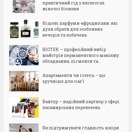
практичний гід у каталогах
жіночої білизни
Нішеві парфуми-афродизіаки: які
духи обрати для особливих
вечорів та побачень
BIOTEK — професійний вибір
майстрів перманентного макіяжу:
обладнання, пігменти та...
Апартаменти чи готель – що
зручніше для сім’ї
Вантур — надійний партнер у сфері
пасажирських перевезень
Як підтримувати гладкість шкіри