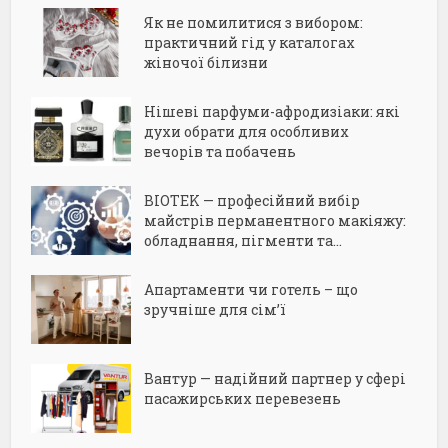
Як не помилитися з вибором:
практичний гід у каталогах
жіночої білизни
Нішеві парфуми-афродизіаки: які
духи обрати для особливих
вечорів та побачень
BIOTEK — професійний вибір
майстрів перманентного макіяжу:
обладнання, пігменти та...
Апартаменти чи готель – що
зручніше для сім’ї
Вантур — надійний партнер у сфері
пасажирських перевезень