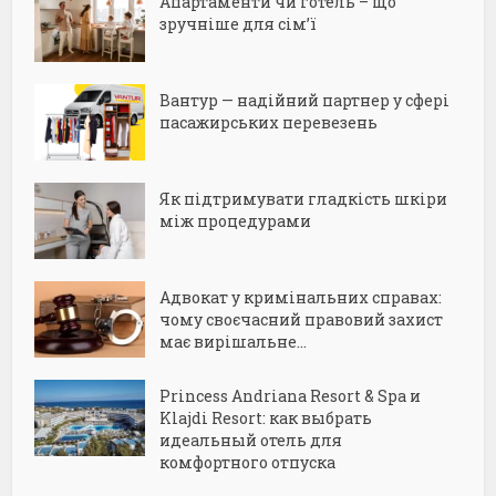
Апартаменти чи готель – що
зручніше для сім’ї
Вантур — надійний партнер у сфері
пасажирських перевезень
Як підтримувати гладкість шкіри
між процедурами
Адвокат у кримінальних справах:
чому своєчасний правовий захист
має вирішальне...
Princess Andriana Resort & Spa и
Klajdi Resort: как выбрать
идеальный отель для
комфортного отпуска