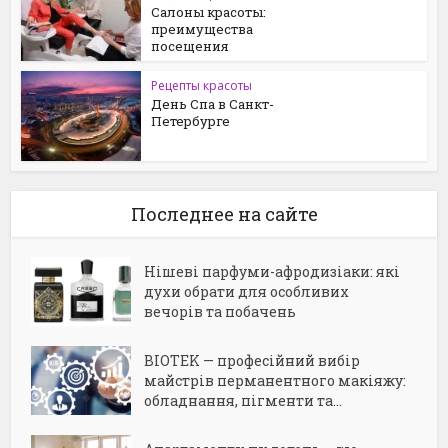
Салоны красоты:
преимущества
посещения
Рецепты красоты
День Спа в Санкт-
Петербурге
Последнее на сайте
Нішеві парфуми-афродизіаки: які
духи обрати для особливих
вечорів та побачень
BIOTEK — професійний вибір
майстрів перманентного макіяжу:
обладнання, пігменти та...