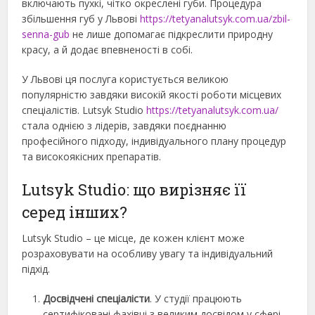
включають пухкі, чітко окреслені губи. Процедура
збільшення губ у Львові
https://tetyanalutsyk.com.ua/zbil-
senna-gub
не лише допомагає підкреслити природну
красу, а й додає впевненості в собі.
У Львові ця послуга користується великою
популярністю завдяки високій якості роботи місцевих
спеціалістів. Lutsyk Studio
https://tetyanalutsyk.com.ua/
стала однією з лідерів, завдяки поєднанню
професійного підходу, індивідуального плану процедур
та високоякісних препаратів.
Lutsyk Studio: що вирізняє її
серед інших?
Lutsyk Studio – це місце, де кожен клієнт може
розраховувати на особливу увагу та індивідуальний
підхід.
Досвідчені спеціалісти
. У студії працюють
сертифіковані фахівці з великим досвідом у сфері