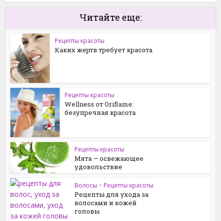
Читайте еще:
Рецепты красоты
Каких жертв требует красота
Рецепты красоты
Wellness от Oriflame:
безупречная красота
Рецепты красоты
Мята — освежающее
удовольствие
Волосы
•
Рецепты красоты
Рецепты для ухода за
волосами и кожей
головы