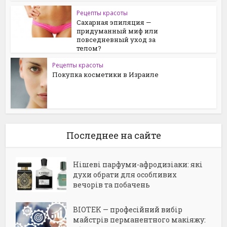
Рецепты красоты
Сахарная эпиляция —
придуманный миф или
повседневный уход за
телом?
Рецепты красоты
Покупка косметики в Израиле
Последнее на сайте
Нішеві парфуми-афродизіаки: які
духи обрати для особливих
вечорів та побачень
BIOTEK — професійний вибір
майстрів перманентного макіяжу: