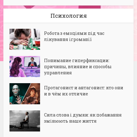
Психология
Робота з емоціями під час
лікування ігроманії
Понимание гиперфиксации:
причины, влияние и способы
управления
Протагонист и антагонист: кто они
и в чём их отличие
Сила слова і думки: як побажання
змінюють наше життя