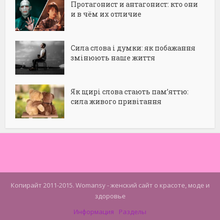
Протагонист и антагонист: кто они
и в чём их отличие
Сила слова і думки: як побажання
змінюють наше життя
Як щирі слова стають пам’яттю:
сила живого привітання
Копирайт 2011-2015. Womansy - женский сайт о красоте, моде и
здоровье
Информация
Разделы