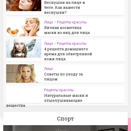
Веснушки на лице и
теле. Как вывести
веснушки?
Лицо
•
Рецепты красоты
Яичная косметика:
маски из яиц для лица
Лицо
•
Рецепты красоты
4 рецепта домашнего
крема для обветренной
кожи лица
Лицо
Советы по уходу за
лицом
Рецепты красоты
Натуральные маски и
отшелушивающие
вещества
Спорт