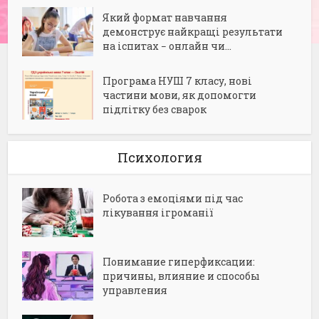
Який формат навчання
демонструє найкращі результати
на іспитах − онлайн чи...
Програма НУШ 7 класу, нові
частини мови, як допомогти
підлітку без сварок
Психология
Робота з емоціями під час
лікування ігроманії
Понимание гиперфиксации:
причины, влияние и способы
управления