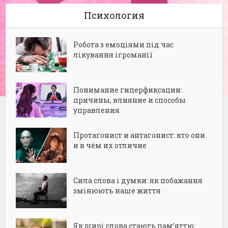
Психология
Робота з емоціями під час
лікування ігроманії
Понимание гиперфиксации:
причины, влияние и способы
управления
Протагонист и антагонист: кто они
и в чём их отличие
Сила слова і думки: як побажання
змінюють наше життя
Як щирі слова стають пам’яттю: