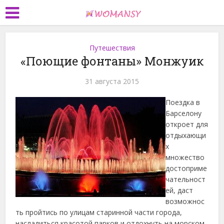
Путешествия
«Поющие фонтаны» Монжуик
31 августа 2015
Поездка в
Барселону
откроет для
отдыхающи
х
множество
достоприме
чательност
ей, даст
возможнос
ть пройтись по улицам старинной части города,
насладиться красотой парков и отдохнуть на морском