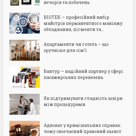
вечорів та побачень
BIOTEK — професійний вибір
майстрів перманентного макіяжу:
обладнання, пігменти та...
Апартаменти чи готель – що
зручніше для сім’ї
Вантур — надійний партнер у сфері
пасажирських перевезень
Як підтримувати гладкість шкіри
між процедурами
Адвокат у кримінальних справах:
чому своєчасний правовий захист