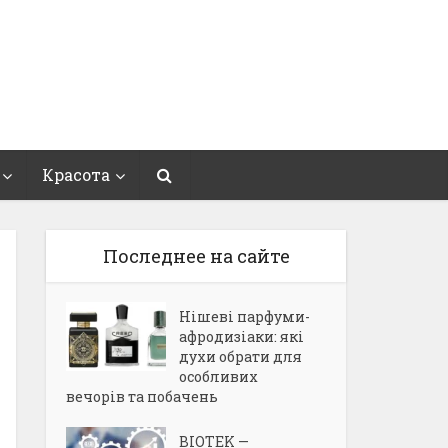
Красота
Последнее на сайте
Нішеві парфуми-
афродизіаки: які
духи обрати для
особливих
вечорів та побачень
BIOTEK —