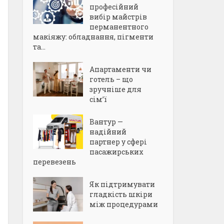
професійний
вибір майстрів
перманентного
макіяжу: обладнання, пігменти
та...
Апартаменти чи
готель – що
зручніше для
сім’ї
Вантур —
надійний
партнер у сфері
пасажирських
перевезень
Як підтримувати
гладкість шкіри
між процедурами