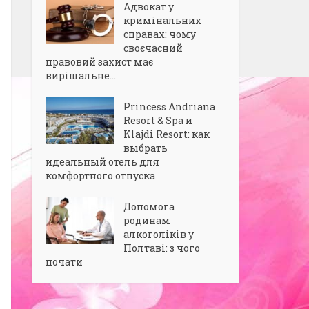
Адвокат у
кримінальних
справах: чому
своєчасний
правовий захист має
вирішальне...
Princess Andriana
Resort & Spa и
Klajdi Resort: как
выбрать
идеальный отель для
комфортного отпуска
Допомога
родинам
алкоголіків у
Полтаві: з чого
почати