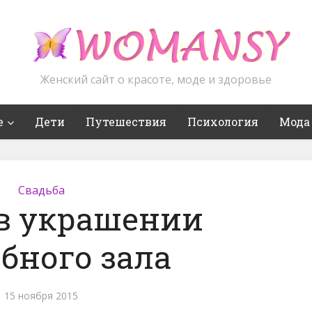
Женский сайт о красоте, моде и здоровье
е
Дети
Путешествия
Психология
Мода
Свадьба
в украшении
бного зала
15 ноября 2015