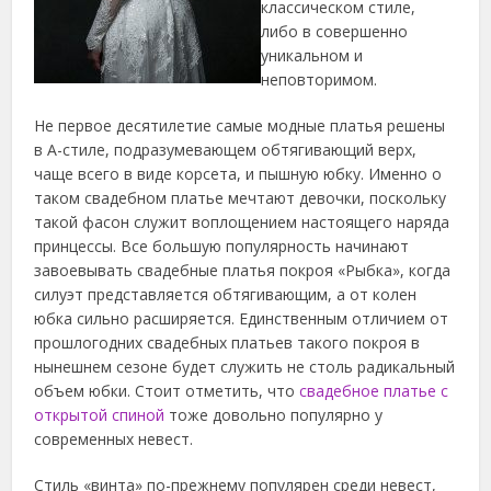
классическом стиле,
либо в совершенно
уникальном и
неповторимом.
Не первое десятилетие самые модные платья решены
в А-стиле, подразумевающем обтягивающий верх,
чаще всего в виде корсета, и пышную юбку. Именно о
таком свадебном платье мечтают девочки, поскольку
такой фасон служит воплощением настоящего наряда
принцессы. Все большую популярность начинают
завоевывать свадебные платья покроя «Рыбка», когда
силуэт представляется обтягивающим, а от колен
юбка сильно расширяется. Единственным отличием от
прошлогодних свадебных платьев такого покроя в
нынешнем сезоне будет служить не столь радикальный
объем юбки. Стоит отметить, что
свадебное платье с
открытой спиной
тоже довольно популярно у
современных невест.
Стиль «винта» по-прежнему популярен среди невест,