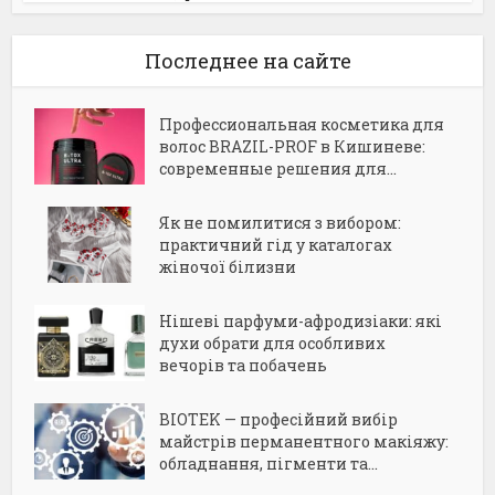
Последнее на сайте
Профессиональная косметика для
волос BRAZIL-PROF в Кишиневе:
современные решения для...
Як не помилитися з вибором:
практичний гід у каталогах
жіночої білизни
Нішеві парфуми-афродизіаки: які
духи обрати для особливих
вечорів та побачень
BIOTEK — професійний вибір
майстрів перманентного макіяжу:
обладнання, пігменти та...