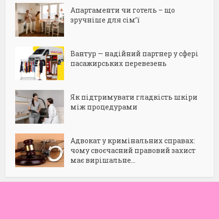
Апартаменти чи готель – що
зручніше для сім’ї
Вантур — надійний партнер у сфері
пасажирських перевезень
Як підтримувати гладкість шкіри
між процедурами
Адвокат у кримінальних справах:
чому своєчасний правовий захист
має вирішальне...