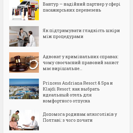
Вантур — надійний партнер у сфері
пасажирських перевезень
Як підтримувати гладкість шкіри
між процедурами
Адвокат у кримінальних справах:
чому своєчасний правовий захист
має вирішальне...
Princess Andriana Resort & Spa и
Klajdi Resort: как выбрать
идеальный отель для
комфортного отпуска
Допомога родинам алкоголіків у
Полтаві: з чого почати