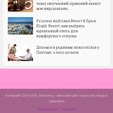
чому своєчасний правовий захист
має вирішальне...
Princess Andriana Resort & Spa и
Klajdi Resort: как выбрать
идеальный отель для
комфортного отпуска
Допомога родинам алкоголіків у
Полтаві: з чого почати
Копирайт 2011-2015. Womansy - женский сайт о красоте, моде и
здоровье
Информация
Разделы