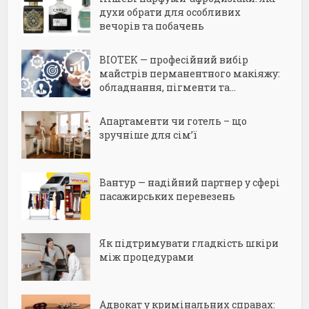
духи обрати для особливих
вечорів та побачень
BIOTEK — професійний вибір
майстрів перманентного макіяжу:
обладнання, пігменти та...
Апартаменти чи готель – що
зручніше для сім’ї
Вантур — надійний партнер у сфері
пасажирських перевезень
Як підтримувати гладкість шкіри
між процедурами
Адвокат у кримінальних справах: