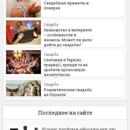
Свадебные приметы и
поверья
Свадьба
Знакомство в интернете
– особенности и
нюансы. Может ли дело
дойти до свадьбы?
Свадьба
Сватання в Україні:
традиції, тренди та як
зробити пропозицію
незабутньою
Свадьба
Романтическая свадьба
на Пхукете
Последнее на сайте
Нішеві парфуми-афродизіаки: які