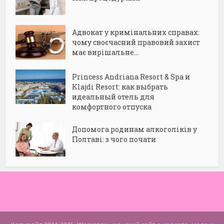
Адвокат у кримінальних справах:
чому своєчасний правовий захист
має вирішальне...
Princess Andriana Resort & Spa и
Klajdi Resort: как выбрать
идеальный отель для
комфортного отпуска
Допомога родинам алкоголіків у
Полтаві: з чого почати