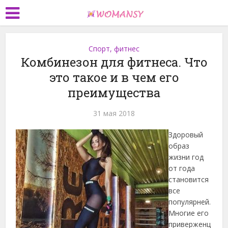
Спорт, фитнес
Комбинезон для фитнеса. Что
это такое и в чем его
преимущества
31 мая 2018
Здоровый
образ
жизни год
от года
становится
все
популярней.
Многие его
приверженц