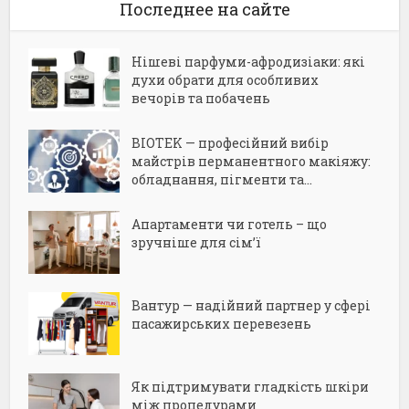
Последнее на сайте
Нішеві парфуми-афродизіаки: які
духи обрати для особливих
вечорів та побачень
BIOTEK — професійний вибір
майстрів перманентного макіяжу:
обладнання, пігменти та...
Апартаменти чи готель – що
зручніше для сім’ї
Вантур — надійний партнер у сфері
пасажирських перевезень
Як підтримувати гладкість шкіри
між процедурами