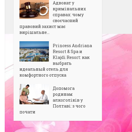
Адвокат у
кримінальних
справах: чому
своєчасний
правовий захист має
вирішальне...
Princess Andriana
Resort & Spa и
Klajdi Resort: как
выбрать
идеальный отель для
комфортного отпуска
Допомога
родинам
алкоголіків у
Полтаві: з чого
почати