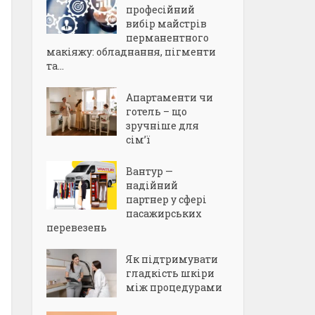
професійний
вибір майстрів
перманентного
макіяжу: обладнання, пігменти
та...
Апартаменти чи
готель – що
зручніше для
сім’ї
Вантур —
надійний
партнер у сфері
пасажирських
перевезень
Як підтримувати
гладкість шкіри
між процедурами