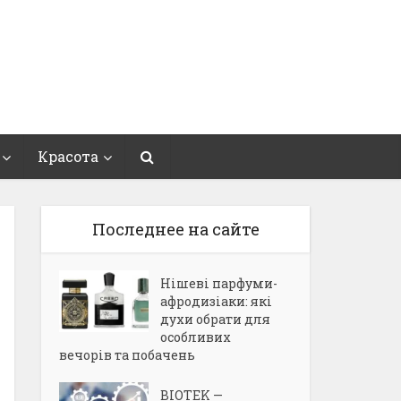
Красота
Последнее на сайте
Нішеві парфуми-
афродизіаки: які
духи обрати для
особливих
вечорів та побачень
BIOTEK —