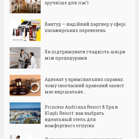
зручніше для сім’ї
Вантур — надійний партнер у сфері
пасажирських перевезень
Як підтримувати гладкість шкіри
між процедурами
Адвокат у кримінальних справах:
чому своєчасний правовий захист
має вирішальне...
Princess Andriana Resort & Spa и
Klajdi Resort: как выбрать
идеальный отель для
комфортного отпуска