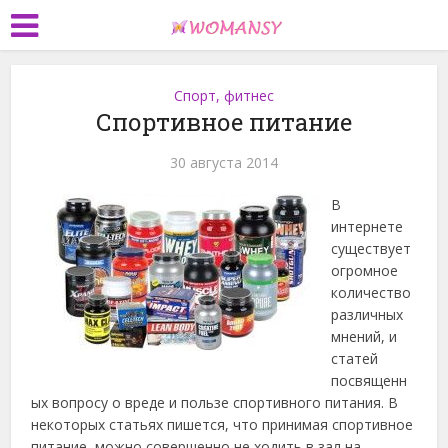
Спорт, фитнес
Спортивное питание
30 августа 2014
В
интернете
существует
огромное
количество
различных
мнений, и
статей
посвященн
ых вопросу о вреде и пользе спортивного питания.
В
некоторых статьях пишется, что принимая спортивное
питание, можно совершенно не ходить в зал на