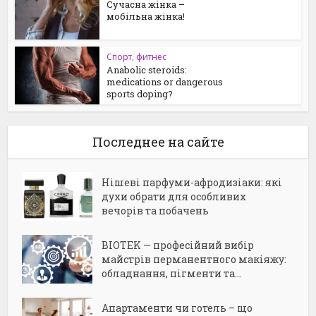
Сучасна жінка –
мобільна жінка!
Спорт, фитнес
Anabolic steroids:
medications or dangerous
sports doping?
Последнее на сайте
Нішеві парфуми-афродизіаки: які
духи обрати для особливих
вечорів та побачень
BIOTEK — професійний вибір
майстрів перманентного макіяжу:
обладнання, пігменти та...
Апартаменти чи готель – що