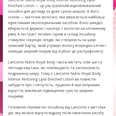
Enriched Lotion — це ультралегкий відновлювальний
лосьйон для догляду за дуже сухою шкірою. В його
основі — маточне молочко, яке вважається найбільш
ефективним зволожувальним засобом. Воно швидко
вбирається дермою і насичує її вологою на клітинному
рівні. А екстракт лісових горіхів в складі лосьйону
стимулює секрецію ліпідів, які створюють на шкірі
захисний бар’єр, який утримує вологу всередині клітин і
захищає шкірний покрив від згубної дії ультрафіолету.
Lancome Nutrix Royal Body також містить олію ши та
пептиди каштана, які пом’якшують та заспокоюють
подразнену шкіру. Тому з Lancome Nutrix Royal Body
Intense Restoring Lipid-Enriched Lotion ви повністю
забудете про стягнутість, лущення й інші неприємні
відчуття, викликані підвищеною сухістю шкірних
покривів.
Головною перевагою лосьйону від Lancome є миттєва
дія, яку можна відчути відразу після нанесення засобу