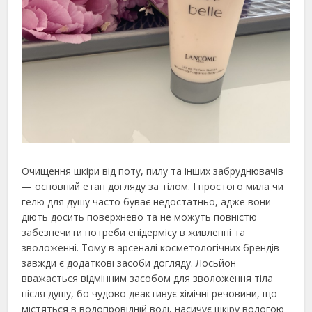
Очищення шкіри від поту, пилу та інших забруднювачів
— основний етап догляду за тілом. І простого мила чи
гелю для душу часто буває недостатньо, адже вони
діють досить поверхнево та не можуть повністю
забезпечити потреби епідермісу в живленні та
зволоженні. Тому в арсеналі косметологічних брендів
завжди є додаткові засоби догляду. Лосьйон
вважається відмінним засобом для зволоження тіла
після душу, бо чудово деактивує хімічні речовини, що
містяться в водопровідній воді, насичує шкіру вологою