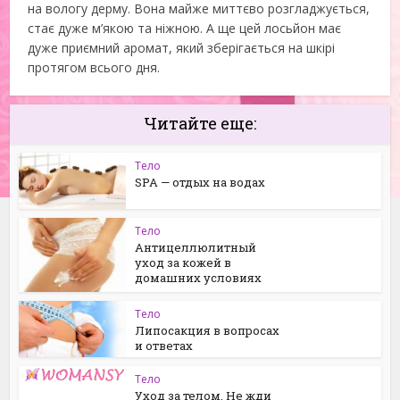
на вологу дерму. Вона майже миттєво розгладжується,
стає дуже м’якою та ніжною. А ще цей лосьйон має
дуже приємний аромат, який зберігається на шкірі
протягом всього дня.
Читайте еще:
Тело
SPA — отдых на водах
Тело
Антицеллюлитный
уход за кожей в
домашних условиях
Тело
Липосакция в вопросах
и ответах
Тело
Уход за телом. Не жди