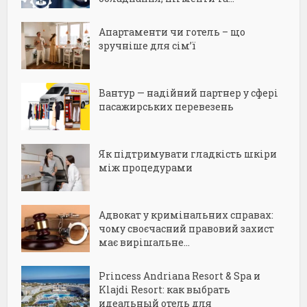
Апартаменти чи готель – що
зручніше для сім’ї
Вантур — надійний партнер у сфері
пасажирських перевезень
Як підтримувати гладкість шкіри
між процедурами
Адвокат у кримінальних справах:
чому своєчасний правовий захист
має вирішальне...
Princess Andriana Resort & Spa и
Klajdi Resort: как выбрать
идеальный отель для