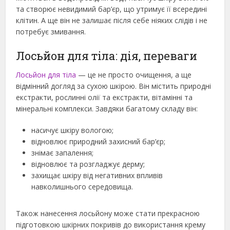
та створює невидимий бар’єр, що утримує її всередині
клітин. А ще він не залишає після себе ніяких слідів і не
потребує змивання.
Лосьйон для тіла: дія, переваги
Лосьйон для тіла
— це не просто очищення, а ще
відмінний догляд за сухою шкірою. Він містить природні
екстракти, рослинні олії та екстракти, вітамінні та
мінеральні комплекси. Завдяки багатому складу він:
насичує шкіру вологою;
відновлює природний захисний бар’єр;
знімає запалення;
відновлює та розгладжує дерму;
захищає шкіру від негативних впливів
навколишнього середовища.
Також нанесення лосьйону може стати прекрасною
підготовкою шкірних покривів до використання крему