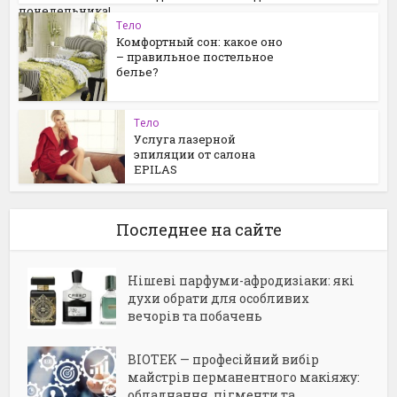
понедельника!
Тело
Комфортный сон: какое оно
– правильное постельное
белье?
Тело
Услуга лазерной
эпиляции от салона
EPILAS
Последнее на сайте
Нішеві парфуми-афродизіаки: які
духи обрати для особливих
вечорів та побачень
BIOTEK — професійний вибір
майстрів перманентного макіяжу:
обладнання, пігменти та...