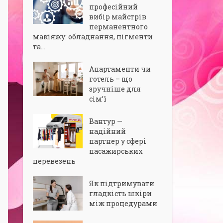
професійний
вибір майстрів
перманентного
макіяжу: обладнання, пігменти
та...
Апартаменти чи
готель – що
зручніше для
сім’ї
Вантур —
надійний
партнер у сфері
пасажирських
перевезень
Як підтримувати
гладкість шкіри
між процедурами