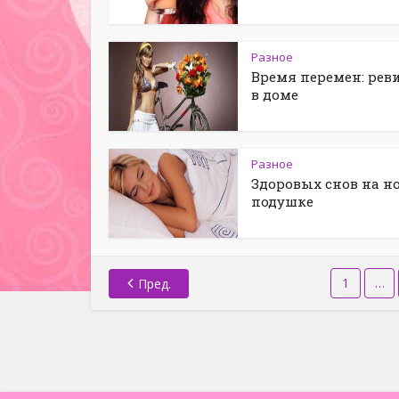
Разное
Время перемен: рев
в доме
Разное
Здоровых снов на н
подушке
1
…
Пред.