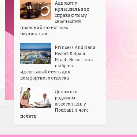
Адвокат у
кримінальних
справах: чому
своєчасний
правовий захист має
вирішальне...
Princess Andriana
Resort & Spa и
Klajdi Resort: как
выбрать
идеальный отель для
комфортного отпуска
Допомога
родинам
алкоголіків у
Полтаві: з чого
почати