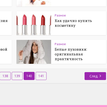
Разное
изия
Как удачно купить
косметику
Разное
овой
Белые пуховики:
оригинальная
практичность
138
139
140
141
След.