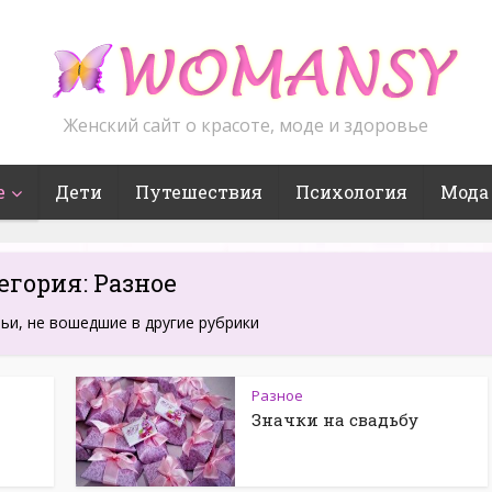
Женский сайт о красоте, моде и здоровье
е
Дети
Путешествия
Психология
Мода
егория: Разное
ьи, не вошедшие в другие рубрики
Разное
Значки на свадьбу