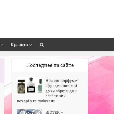
Красота
Последнее на сайте
Нішеві парфуми-
афродизіаки: які
духи обрати для
особливих
вечорів та побачень
BIOTEK —