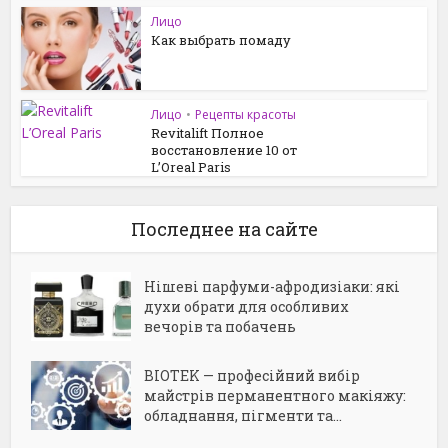
Лицо
Как выбрать помаду
Лицо
•
Рецепты красоты
Revitalift Полное
восстановление 10 от
L’Oreal Paris
Последнее на сайте
Нішеві парфуми-афродизіаки: які
духи обрати для особливих
вечорів та побачень
BIOTEK — професійний вибір
майстрів перманентного макіяжу:
обладнання, пігменти та...