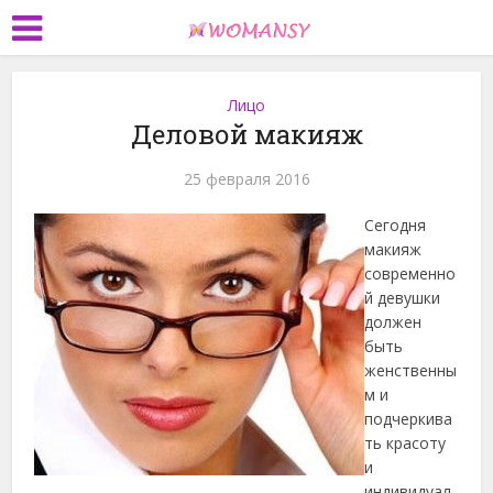
Лицо
Деловой макияж
25 февраля 2016
Сегодня
макияж
современно
й девушки
должен
быть
женственны
м и
подчеркива
ть красоту
и
индивидуал