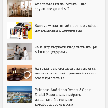
Апартаменти чи готель – що
зручніше для сім’ї
Вантур — надійний партнер у сфері
пасажирських перевезень
Як підтримувати гладкість шкіри
між процедурами
Адвокат у кримінальних справах:
чому своєчасний правовий захист
має вирішальне...
Princess Andriana Resort & Spa и
Klajdi Resort: как выбрать
идеальный отель для
комфортного отпуска