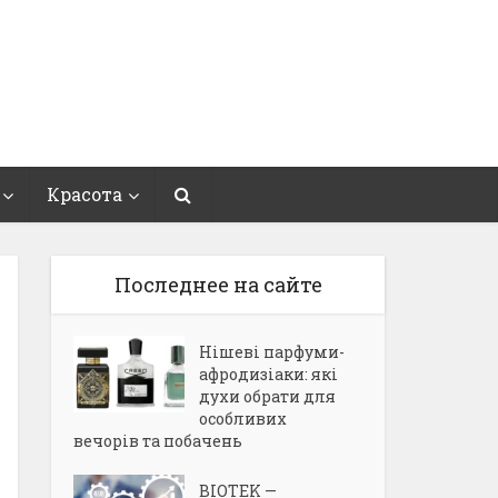
Красота
Последнее на сайте
Нішеві парфуми-
афродизіаки: які
духи обрати для
особливих
вечорів та побачень
BIOTEK —