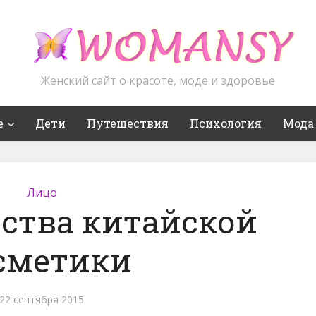
Женский сайт о красоте, моде и здоровье
е
Дети
Путешествия
Психология
Мода
Лицо
ства китайской
сметики
22 сентября 2015