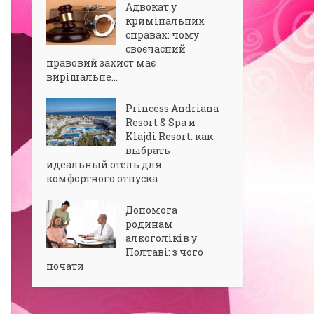
Адвокат у
кримінальних
справах: чому
своєчасний
правовий захист має
вирішальне...
Princess Andriana
Resort & Spa и
Klajdi Resort: как
выбрать
идеальный отель для
комфортного отпуска
Допомога
родинам
алкоголіків у
Полтаві: з чого
почати