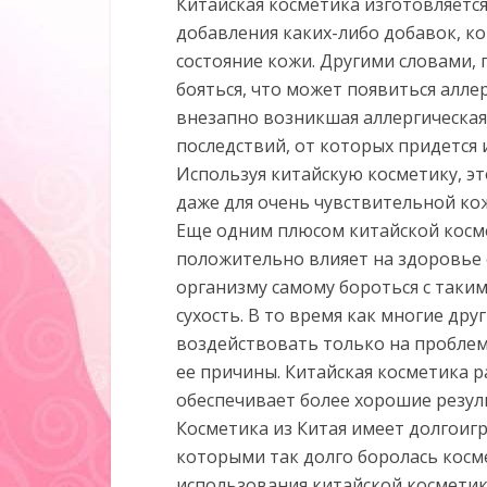
Китайская косметика изготовляется
добавления каких-либо добавок, к
состояние кожи. Другими словами,
бояться, что может появиться алле
внезапно возникшая аллергическая
последствий, от которых придется 
Используя китайскую косметику, эт
даже для очень чувствительной ко
Еще одним плюсом китайской косме
положительно влияет на здоровье о
организму самому бороться с таки
сухость. В то время как многие др
воздействовать только на проблему
ее причины. Китайская косметика 
обеспечивает более хорошие резул
Косметика из Китая имеет долгоиг
которыми так долго боролась косме
использования китайской косметики