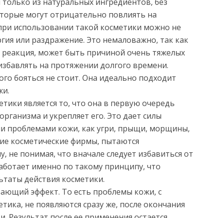
 только из натуральных ингредиентов, без
оторые могут отрицательно повлиять на
 при использовании такой косметики можно не
ргия или раздражение. Это немаловажно, так как
 реакция, может быть причиной очень тяжелых
избавлять на протяжении долгого времени.
ого бояться не стоит. Она идеально подходит
жи.
тики является то, что она в первую очередь
рганизма и укрепляет его. Это дает силы
ми проблемами кожи, как угри, прыщи, морщины,
угие косметические фирмы, пытаются
, не понимая, что вначале следует избавиться от
работает именно по такому принципу, что
ьтаты действия косметики.
рающий эффект. То есть проблемы кожи, с
тика, не появляются сразу же, после окончания
. Результат после ее применения остается