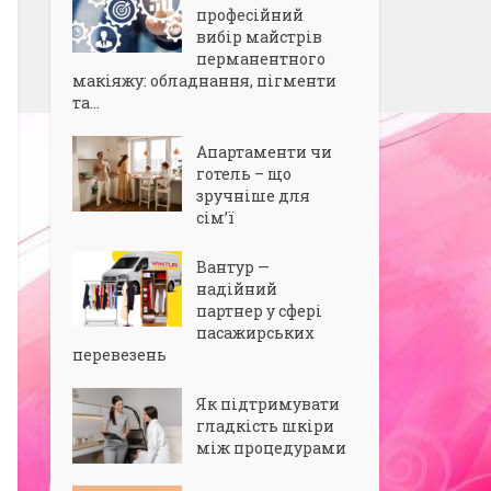
професійний
вибір майстрів
перманентного
макіяжу: обладнання, пігменти
та...
Апартаменти чи
готель – що
зручніше для
сім’ї
Вантур —
надійний
партнер у сфері
пасажирських
перевезень
Як підтримувати
гладкість шкіри
між процедурами