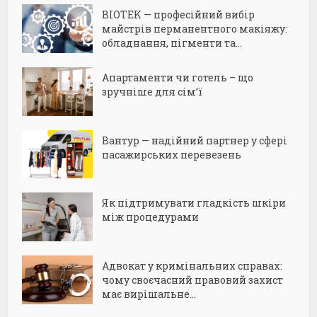
BIOTEK — професійний вибір
майстрів перманентного макіяжу:
обладнання, пігменти та...
Апартаменти чи готель – що
зручніше для сім’ї
Вантур — надійний партнер у сфері
пасажирських перевезень
Як підтримувати гладкість шкіри
між процедурами
Адвокат у кримінальних справах:
чому своєчасний правовий захист
має вирішальне...