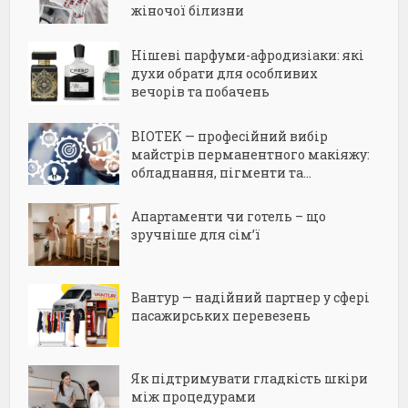
жіночої білизни
Нішеві парфуми-афродизіаки: які
духи обрати для особливих
вечорів та побачень
BIOTEK — професійний вибір
майстрів перманентного макіяжу:
обладнання, пігменти та...
Апартаменти чи готель – що
зручніше для сім’ї
Вантур — надійний партнер у сфері
пасажирських перевезень
Як підтримувати гладкість шкіри
між процедурами