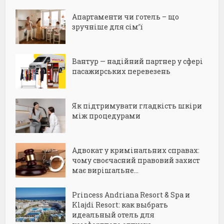
Апартаменти чи готель – що
зручніше для сім’ї
Вантур — надійний партнер у сфері
пасажирських перевезень
Як підтримувати гладкість шкіри
між процедурами
Адвокат у кримінальних справах:
чому своєчасний правовий захист
має вирішальне...
Princess Andriana Resort & Spa и
Klajdi Resort: как выбрать
идеальный отель для