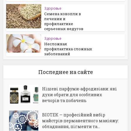
Здоровье
Семена конопли в
лечении и
профилактике
серьезных недугов
Здоровье
Несложная
профилактика сложных
заболеваний
Последнее на сайте
Нішеві парфуми-афродизіаки: які
духи обрати для особливих
вечорів та побачень
BIOTEK — професійний вибір
майстрів перманентного макіяжу:
обладнання, пігменти та...