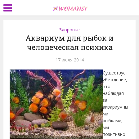
Здоровье
Аквариум для рыбок и
человеческая психика
17 июля 2014
Существует
убеждение,
что
наблюдая
за
аквариумны
ми
рыбками,
мы
позитивно