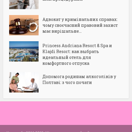
Адвокат у кримінальних справах:
чому своєчасний правовий захист
має вирішальне...
Princess Andriana Resort & Spa и
Klajdi Resort: как выбрать
идеальный отель для
комфортного отпуска
Допомога родинам алкоголіків у
Полтаві: з чого почати