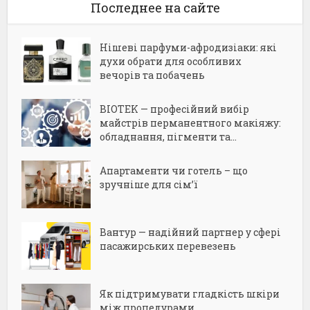
Последнее на сайте
Нішеві парфуми-афродизіаки: які
духи обрати для особливих
вечорів та побачень
BIOTEK — професійний вибір
майстрів перманентного макіяжу:
обладнання, пігменти та...
Апартаменти чи готель – що
зручніше для сім’ї
Вантур — надійний партнер у сфері
пасажирських перевезень
Як підтримувати гладкість шкіри
між процедурами