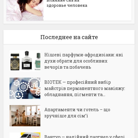
Влияние сна на
здоровье человека
Последнее на сайте
Нішеві парфуми-афродизіаки: які
духи обрати для особливих
вечорів та побачень
BIOTEK — професійний вибір
майстрів перманентного макіяжу:
обладнання, пігменти та...
Апартаменти чи готель – що
зручніше для сім’ї
Вантур — надійний партнер у сфері