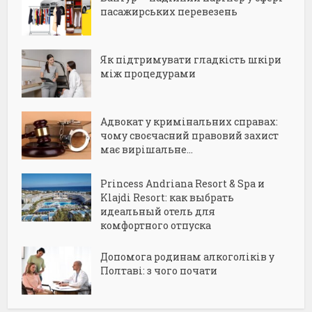
пасажирських перевезень
Як підтримувати гладкість шкіри
між процедурами
Адвокат у кримінальних справах:
чому своєчасний правовий захист
має вирішальне...
Princess Andriana Resort & Spa и
Klajdi Resort: как выбрать
идеальный отель для
комфортного отпуска
Допомога родинам алкоголіків у
Полтаві: з чого почати