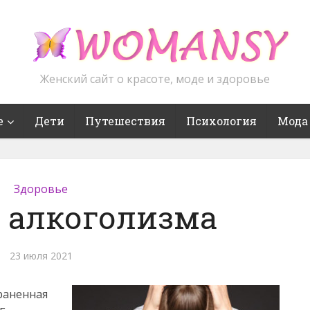
Женский сайт о красоте, моде и здоровье
е
Дети
Путешествия
Психология
Мода
Здоровье
 алкоголизма
23 июля 2021
раненная