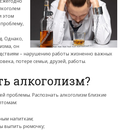
 Ежегодно
алкоголем
и этом
 проблему,
а
д. Однако,
изма, он
едствиям – нарушению работы жизненно важных
века, потере семьи, друзей, работы.
ть алкоголизм?
оей проблемы. Распознать алкоголизм близкие
птомам:
ьным напиткам;
бы выпить рюмочку;