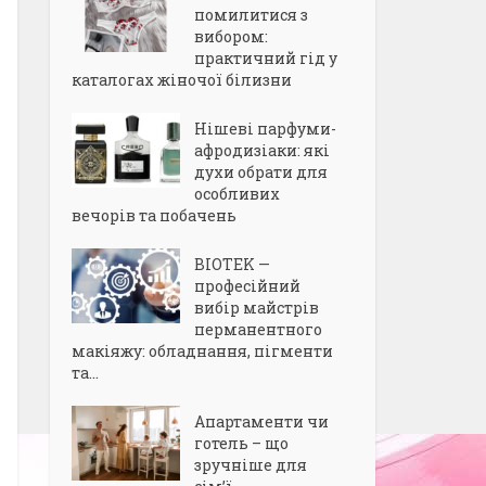
помилитися з
вибором:
практичний гід у
каталогах жіночої білизни
Нішеві парфуми-
афродизіаки: які
духи обрати для
особливих
вечорів та побачень
BIOTEK —
професійний
вибір майстрів
перманентного
макіяжу: обладнання, пігменти
та...
Апартаменти чи
готель – що
зручніше для