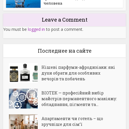
человека
Leave a Comment
You must be
logged in
to post a comment.
Последнее на сайте
Нішеві парфуми-афродизіаки: які
духи обрати для особливих
вечорів та побачень
BIOTEK — професійний вибір
майстрів перманентного макіяжу:
обладнання, пігменти та...
Апартаменти чи готель – що
зручніше для сім’ї