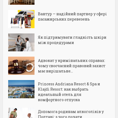
Вантур — надійний партнер у сфері
пасажирських перевезень
Як підтримувати гладкість шкіри
між процедурами
Адвокат у кримінальних справах:
чому своєчасний правовий захист
має вирішальне...
Princess Andriana Resort & Spa и
Klajdi Resort: как выбрать
идеальный отель для
комфортного отпуска
Допомога родинам алкоголіків у
Полтаві: з чого почати