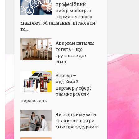
професійний
вибір майстрів
перманентного
макіяжу: обладнання, пігменти
та...
Апартаменти чи
готель – що
зручніше для
сім’ї
Вантур —
надійний
партнер у сфері
пасажирських
перевезень
Як підтримувати
гладкість шкіри
між процедурами