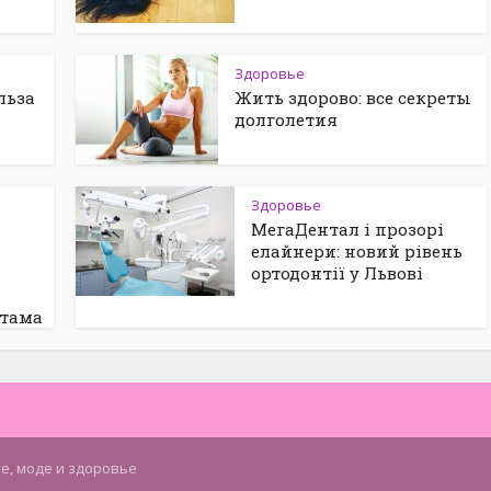
Здоровье
льза
Жить здорово: все секреты
долголетия
Здоровье
МегаДентал і прозорі
елайнери: новий рівень
ортодонтії у Львові
ртама
те, моде и здоровье