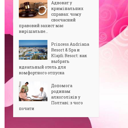
Адвокат у
кримінальних
справах: чому
своєчасний
правовий захист має
вирішальне...
Princess Andriana
Resort & Spa и
Klajdi Resort: как
выбрать
идеальный отель для
комфортного отпуска
Допомога
родинам
алкоголіків у
Полтаві: з чого
почати