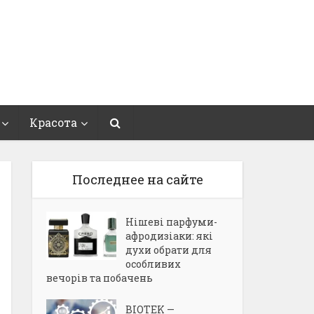
Красота
Последнее на сайте
Нішеві парфуми-
афродизіаки: які
духи обрати для
особливих
вечорів та побачень
BIOTEK —