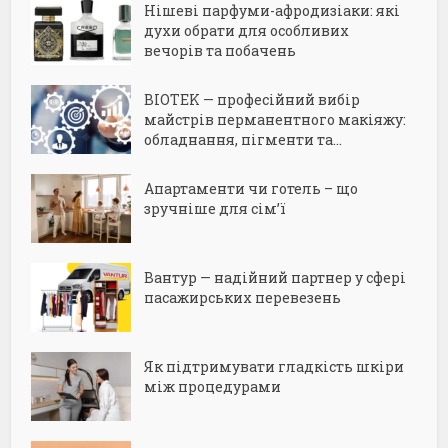
Нішеві парфуми-афродизіаки: які
духи обрати для особливих
вечорів та побачень
BIOTEK — професійний вибір
майстрів перманентного макіяжу:
обладнання, пігменти та...
Апартаменти чи готель – що
зручніше для сім’ї
Вантур — надійний партнер у сфері
пасажирських перевезень
Як підтримувати гладкість шкіри
між процедурами