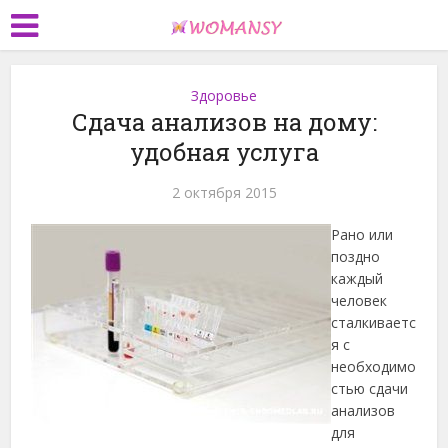
Здоровье
Сдача анализов на дому:
удобная услуга
2 октября 2015
Рано или
поздно
каждый
человек
сталкиваетс
я с
необходимо
стью сдачи
анализов
для