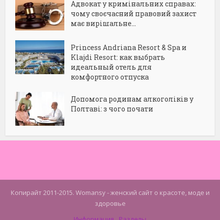
Адвокат у кримінальних справах:
чому своєчасний правовий захист
має вирішальне...
Princess Andriana Resort & Spa и
Klajdi Resort: как выбрать
идеальный отель для
комфортного отпуска
Допомога родинам алкоголіків у
Полтаві: з чого почати
Копирайт 2011-2015. Womansy - женский сайт о красоте, моде и
здоровье
Информация
Разделы