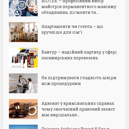
BIOTEK — професійний вибір
майстрів перманентного макіяжу:
обладнання, пігменти та...
Апартаменти чи готель – що
зручніше для сім’ї
Вантур — надійний партнер у сфері
пасажирських перевезень
Як підтримувати гладкість шкіри
між процедурами
Адвокат у кримінальних справах:
чому своєчасний правовий захист
має вирішальне...
Princess Andriana Resort & Spa и