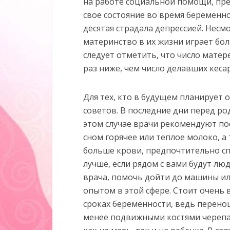
на работе социальной помощи, пр
свое состояние во время беременно
десятая страдала депрессией. Несм
материнство в их жизни играет бо
следует отметить, что число мате
раз ниже, чем число делавших кеса
Для тех, кто в будущем планирует 
советов. В последние дни перед ро
этом случае врачи рекомендуют п
сном горячее или теплое молоко, а
больше крови, предпочтительно сп
лучше, если рядом с вами будут лю
врача, помочь дойти до машины и
опытом в этой сфере. Стоит очень
сроках беременности, ведь перено
менее подвижными костями черепа