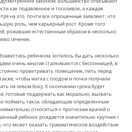
едусмотренной законом. Большинство описывают
сти как подавленное и тоскливое, а каждая
отря на это, почти все опрошенные заявляют, что
льшую роль, чем карьерный рост. Кроме того
рей, рожавших естественным образом в несколько
рево сечение.
обзавестись ребенком, хотелось бы дать несколько
дами очень многие сталкиваются с бессонницей, в
остоянно проветривать помещение, пить перед
 также, чтобы матка с плодом и почки получали
ать на левом боку. К окончанию срока будет
ди, готовые поддержать вас морально, вызвать
ли поймать такси, обладающие определенным
 внимательно относиться к прогнозам врачей о
шенный ребенок рождается значительно крупнее с
, что может оказать травматическое воздействие