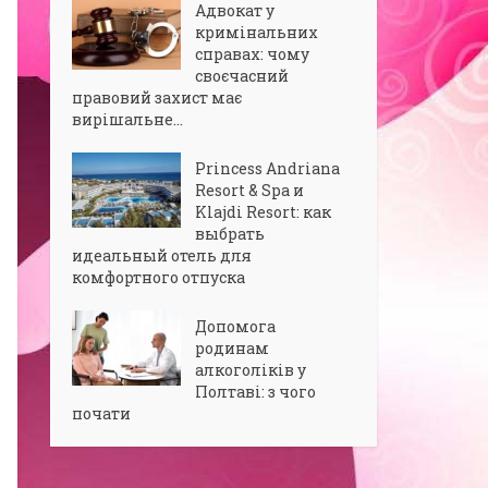
Адвокат у
кримінальних
справах: чому
своєчасний
правовий захист має
вирішальне...
Princess Andriana
Resort & Spa и
Klajdi Resort: как
выбрать
идеальный отель для
комфортного отпуска
Допомога
родинам
алкоголіків у
Полтаві: з чого
почати