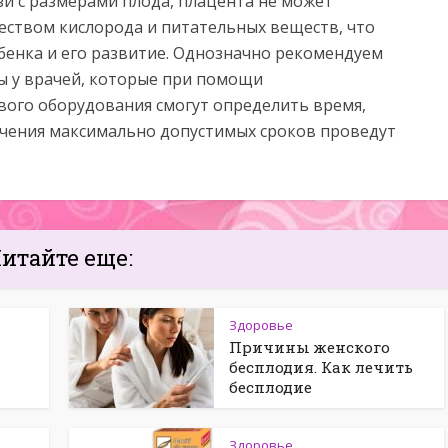
вязи с размерами плода, плацента не может
еством кислорода и питательных веществ, что
бенка и его развитие. Однозначно рекомендуем
ы у врачей, которые при помощи
ого оборудования смогут определить время,
течения максимально допустимых сроков проведут
итайте еще:
Здоровье
Причины женского
бесплодия. Как лечить
бесплодие
Здоровье