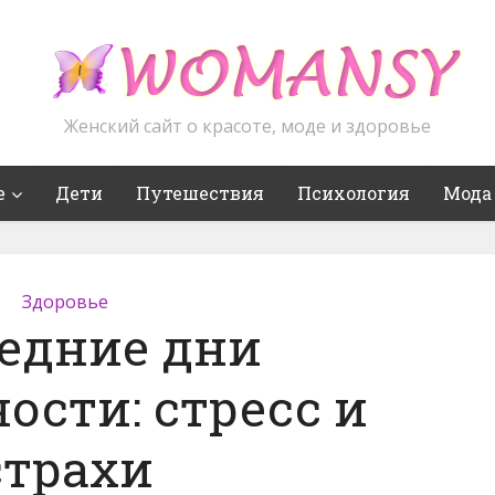
Женский сайт о красоте, моде и здоровье
е
Дети
Путешествия
Психология
Мода
Здоровье
едние дни
ости: стресс и
страхи