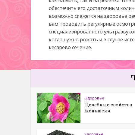
как на мать, так и на ребенка. В с
обеспечить его достаточным колич
возможно скажется на здоровье ре
вам проводить регулярные осмотр
специализированного ультразвуков
когда нужно рожать и в случае ис
кесарево сечение.
Ч
Здоровье
Целебные свойства
женьшеня
Здоровье