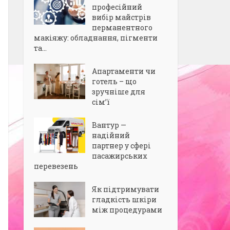
професійний
вибір майстрів
перманентного
макіяжу: обладнання, пігменти
та...
Апартаменти чи
готель – що
зручніше для
сім’ї
Вантур —
надійний
партнер у сфері
пасажирських
перевезень
Як підтримувати
гладкість шкіри
між процедурами