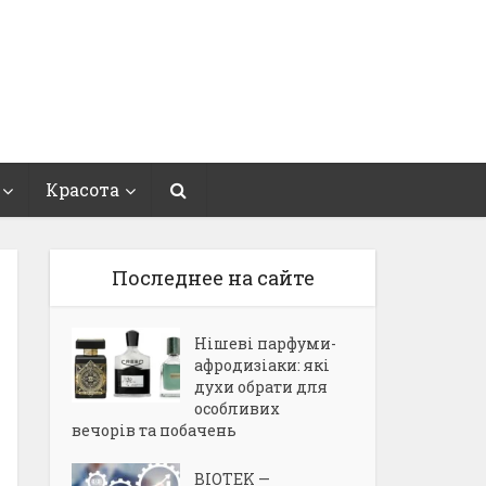
Красота
Последнее на сайте
Нішеві парфуми-
афродизіаки: які
духи обрати для
особливих
вечорів та побачень
BIOTEK —