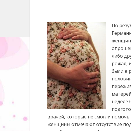
По резу
Германи
женщины
опрошен
либо др
рожал, 
были в 
половин
пережив
матерей
неделе 
подгото
врачей, которые не смогли помочь
женщины отмечают отсутствие под