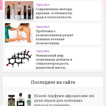
Здоровье
Современные методы
курения: особенности,
вред и экологичность
Здоровье
Проблемы с
позвоночником решит
клиника лечения
позвоночника
Здоровье
Уникальный мир
спортивных добавок и
стимуляторов роста
мышечной массы...
Последнее на сайте
Нішеві парфуми-афродизіаки: які
духи обрати для особливих
вечорів та побачень