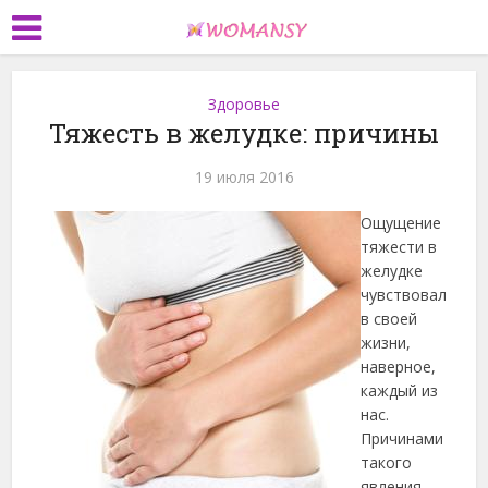
Здоровье
Тяжесть в желудке: причины
19 июля 2016
Ощущение
тяжести в
желудке
чувствовал
в своей
жизни,
наверное,
каждый из
нас.
Причинами
такого
явления