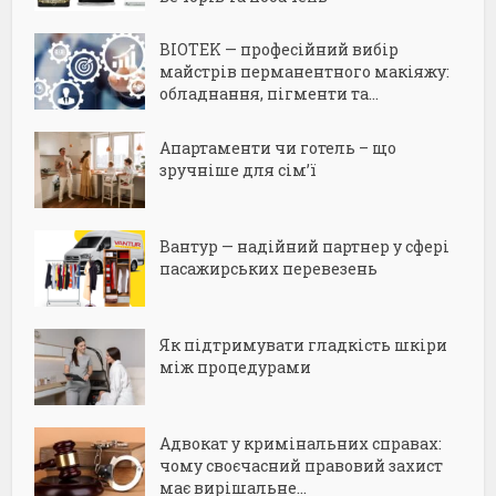
BIOTEK — професійний вибір
майстрів перманентного макіяжу:
обладнання, пігменти та...
Апартаменти чи готель – що
зручніше для сім’ї
Вантур — надійний партнер у сфері
пасажирських перевезень
Як підтримувати гладкість шкіри
між процедурами
Адвокат у кримінальних справах:
чому своєчасний правовий захист
має вирішальне...